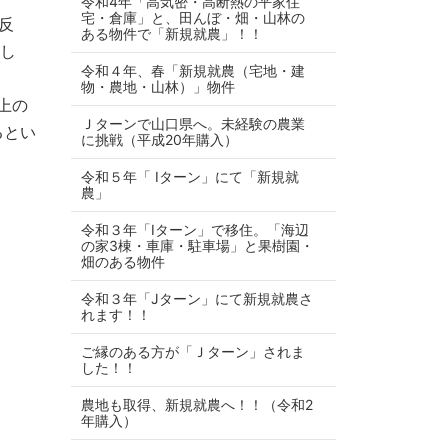
令和4年「高気密・高断熱の平家住
宅・倉庫」と、田んぼ・畑・山林の
反
ある物件で「新規就農」！！
まし
令和４年、春「新規就農（宅地・建
物・農地・山林）」物件
上の
Ｊターンで山口県へ。未経験の農業
るとい
に挑戦（平成20年購入）
令和５年「 Iターン」にて「新規就
農」
令和３年「Iターン」で移住。「海辺
の家3棟・車庫・駐車場」と果樹園・
畑のある物件
令和３年「Jターン」にて新規就農さ
れます！！
ご縁のある方が「Ｊターン」されま
した！！
農地も取得、新規就農へ！！（令和2
年購入）