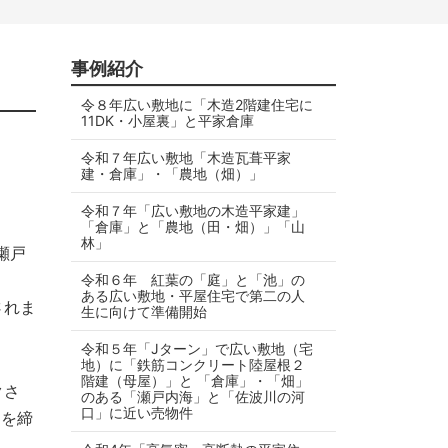
事例紹介
令８年広い敷地に「木造2階建住宅に
11DK・小屋裏」と平家倉庫
令和７年広い敷地「木造瓦葺平家
建・倉庫」・「農地（畑）」
令和７年「広い敷地の木造平家建」
「倉庫」と「農地（田・畑）」「山
林」
瀬戸
令和６年 紅葉の「庭」と「池」の
ある広い敷地・平屋住宅で第二の人
されま
生に向けて準備開始
令和５年「Jターン」で広い敷地（宅
地）に「鉄筋コンクリート陸屋根２
階建（母屋）」と 「倉庫」・「畑」
クさ
のある「瀬戸内海」と「佐波川の河
口」に近い売物件
約を締