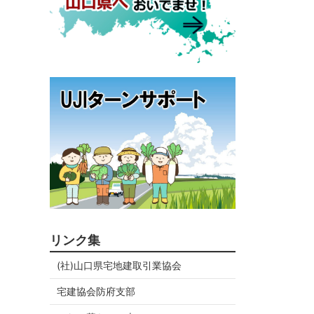
リンク集
(社)山口県宅地建取引業協会
宅建協会防府支部