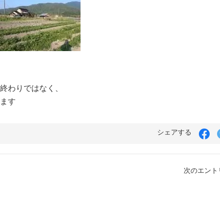
終わりではなく、
ます
Fa
シェアする
で
シ
ェ
ア
次のエントリ
す
る