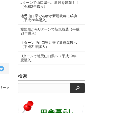
Jターンで山口県へ、新居を建築！！
（令和2年購入）
地元山口県で若者が新規就農に成功
（平成28年購入）
愛知県からUターンで新規就農（平成
21年購入）
Ｉターンで山口県に来て新規就農へ
（平成21年購入）
Uターンで地元山口県へ（平成19年
度購入）
cebook
Twitter
で
シ
検索
ェ
ア
検索
ー »
す
る