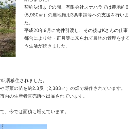
契約決済までの間、有限会社スナハラでは農地約6
(5,980㎡）の農地転用3条申請等への支援を行い
た。
平成20年9月に物件引渡し、その後はKさんの仕事
都合により盆・正月等に来られて農地の管理をす
う生活が続きました。
に転居移住されました。
野菜の苗を約2.3反（2,383㎡）の畑で耕作されています。
市内の生産者直売所へ出品されています。
て、今では面積も増えています。