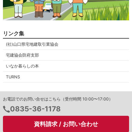
リンク集
(社)山口県宅地建取引業協会
宅建協会防府支部
いなか暮らしの本
TURNS
お電話でのお問い合せはこちら（受付時間 10:00〜17:00）
電
0835-36-1178
話
番
資料請求 / お問い合わせ