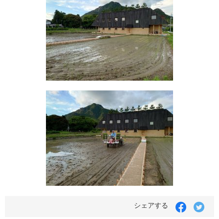
Facebook
Twit
シェアする
で
で